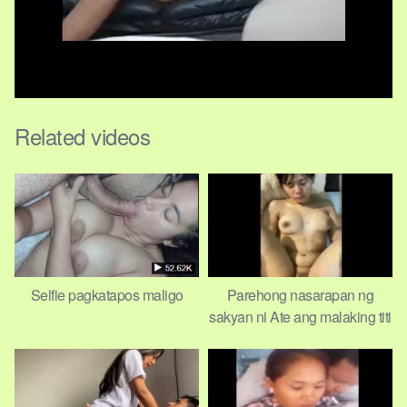
Related videos
Selfie pagkatapos maligo
Parehong nasarapan ng
sakyan ni Ate ang malaking titi