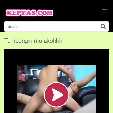
Skip
to
content
Tumbongin mo akohhh