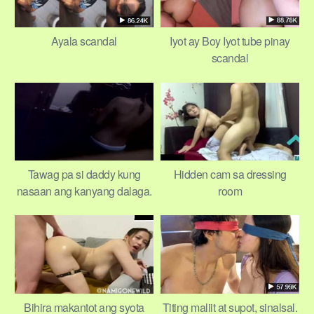
Ayala scandal
Iyot ay Boy Iyot tube pinay
scandal
Tawag pa si daddy kung
Hidden cam sa dressing
nasaan ang kanyang dalaga.
room
Iyun pala sinisibak na sa
hotel
Bihira makantot ang syota
Titing maliit at supot, sinalsal.