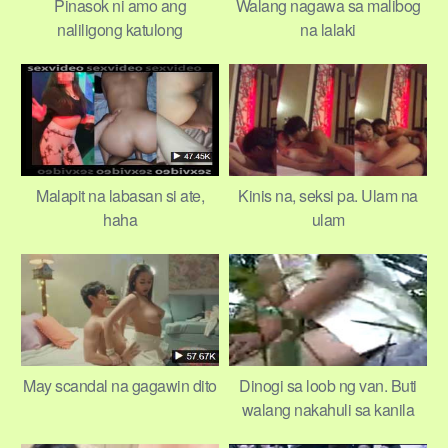
Pinasok ni amo ang
Walang nagawa sa malibog
naliligong katulong
na lalaki
Malapit na labasan si ate,
Kinis na, seksi pa. Ulam na
haha
ulam
May scandal na gagawin dito
Dinogi sa loob ng van. Buti
walang nakahuli sa kanila