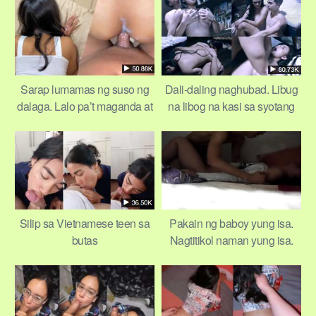
Sarap lumamas ng suso ng
Dali-daling naghubad. Libug
dalaga. Lalo pa’t maganda at
na libog na kasi sa syotang
malambot
maganda
Silip sa Vietnamese teen sa
Pakain ng baboy yung isa.
butas
Nagtitikol naman yung isa.
Ini-imagine ata mga baboy, lol