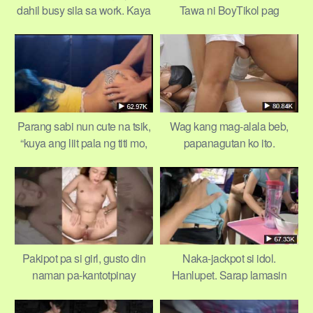
dahil busy sila sa work. Kaya
Tawa ni BoyTikol pag
nagpakasawa na
mapanood ito.
Parang sabi nun cute na tsik,
Wag kang mag-alala beb,
“kuya ang liit pala ng titi mo,
papanagutan ko ito.
hihihi”
Pakipot pa si girl, gusto din
Naka-jackpot si idol.
naman pa-kantotpinay
Hanlupet. Sarap lamasin