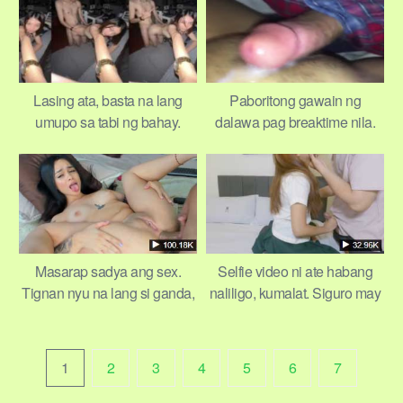
Lasing ata, basta na lang
Paboritong gawain ng
umupo sa tabi ng bahay.
dalawa pag breaktime nila.
Tsinupa naman siya ni babae
Hanap sila ng bakanteng cr
Masarap sadya ang sex.
Selfie video ni ate habang
Tignan nyu na lang si ganda,
naliligo, kumalat. Siguro may
napapatili at tirik ang mga
nakialam sa cellphone niya
mata.
1
2
3
4
5
6
7