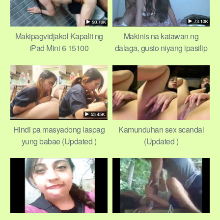
Makipagvidjakol Kapalit ng
Makinis na katawan ng
iPad Mini 6 15100
dalaga, gusto niyang ipasilip
(Updated )
Hindi pa masyadong laspag
Kamunduhan sex scandal
yung babae (Updated )
(Updated )