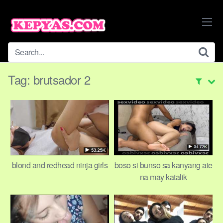
Skip
to
content
Tag:
brutsador 2
blond and redhead ninja girls
boso si bunso sa kanyang ate
na may katalik