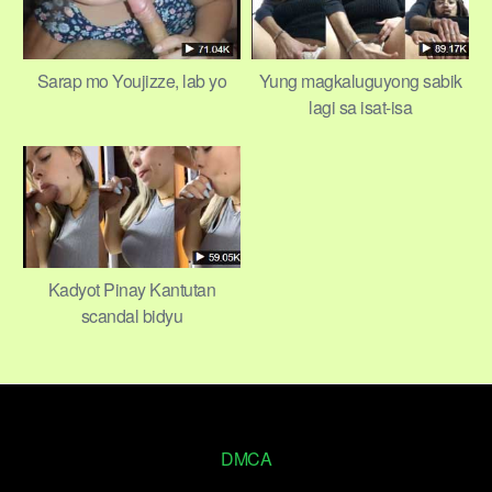
Sarap mo Youjizze, lab yo
Yung magkaluguyong sabik
lagi sa isat-isa
Kadyot Pinay Kantutan
scandal bidyu
DMCA