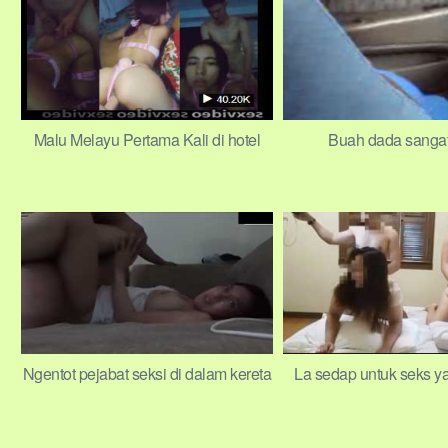
Malu Melayu Pertama Kali di hotel
Buah dada sangat
Ngentot pejabat seksi di dalam kereta
La sedap untuk seks y