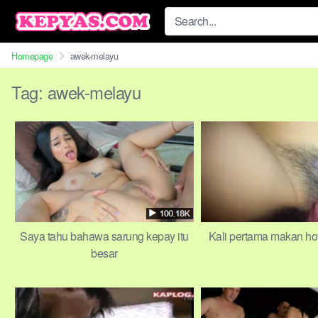
Skip
to
content
Homepage
awek-melayu
Tag:
awek-melayu
Saya tahu bahawa sarung kepay itu
Kali pertama makan ho
besar