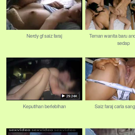
Nerdy gf saiz faraj
Teman wanita baru a
sedap
Keputihan berlebihan
Saiz faraj carla san