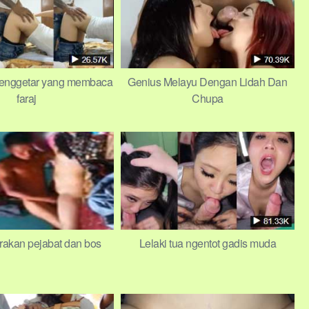
penggetar yang membaca
Genius Melayu Dengan Lidah Dan
faraj
Chupa
rakan pejabat dan bos
Lelaki tua ngentot gadis muda