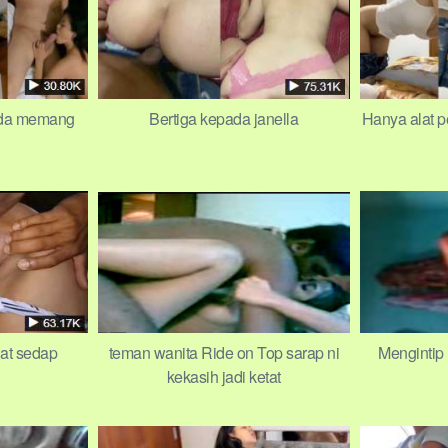
nda memang
Bertiga kepada janella
Hanya alat 
gat sedap
teman wanita Ride on Top sarap ni
Mengintip 
kekasih jadi ketat